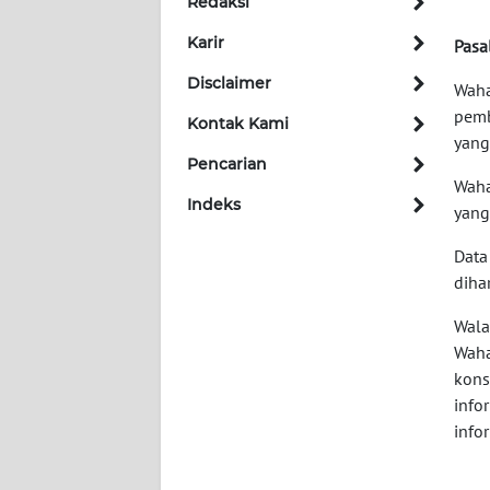
Redaksi
Karir
Pasa
INDEKS
BERITA
Disclaimer
Waha
pemb
Kontak Kami
KONTAK
yang
KAMI
Pencarian
Waha
Indeks
INFO
yang
IKLAN
Data
diha
TENTANG
KAMI
Wala
Waha
PEDOMAN
kons
MEDIA
info
SIBER
info
REDAKSI