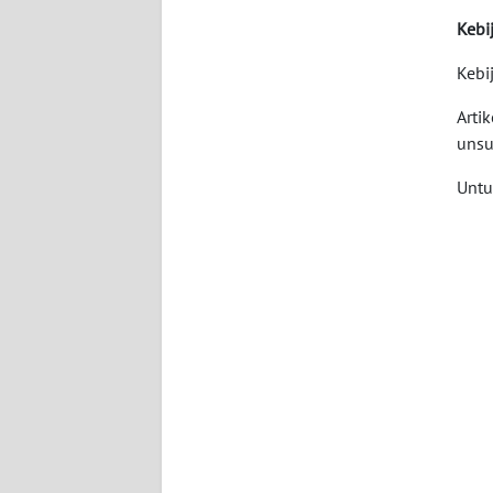
Kebi
KARIR
Kebi
DISCLAIMER
Arti
unsu
Wahana
News
Untu
Regional
WN
SUMUT
WN
JAKARTA
WN
JABAR