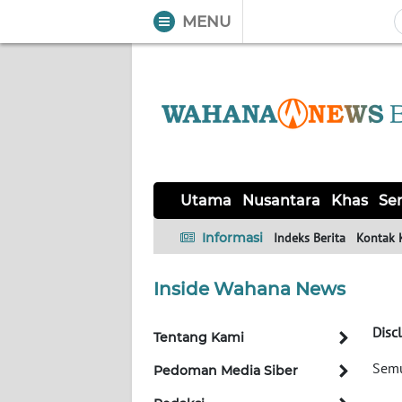
MENU
WAHANA
Tutup
TV
UTAMA
NUSANTARA
Utama
Nusantara
Khas
Ser
KHAS
Informasi
Indeks Berita
Kontak 
SERBA-
Inside Wahana News
SERBI
Disc
Tentang Kami
OPINI
Semu
Pedoman Media Siber
Informasi